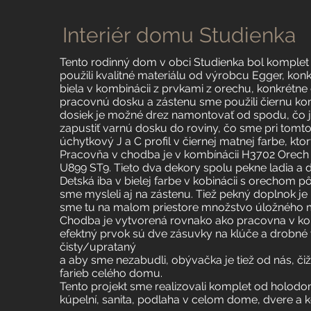
Interiér domu Studienka
Tento rodinný dom v obci Studienka bol komplet
použili kvalitné materiálu od výrobcu Egger, ko
biela v kombinácii z prvkami z orechu, konkrétn
pracovnú dosku a zástenu sme použili čiernu k
dosiek je možné drez namontovať od spodu, čo je
zapustiť varnú dosku do roviny, čo sme pri tomto 
úchytkový J a C profil v čiernej matnej farbe, kto
Pracovňa v chodba je v kombínácii H3702 Orech pa
U899 ST9. Tieto dva dekory spolu pekne ladia a 
Detská iba v bielej farbe v kobinácii s orechom p
sme mysleli aj na zástenu. Tiež pekný doplnok je p
sme tu na malom priestore množstvo úložného mie
Chodba je vytvorená rovnako ako pracovna v kobi
efektný prvok sú dve zásuvky na klúče a drobné
čisty/uprataný
a aby sme nezabudli, obývačka je tiež od nás, čiž
farieb celého domu.
Tento projekt sme realizovali komplet od holodo
kúpelní, sanita, podlaha v celom dome, dvere a 