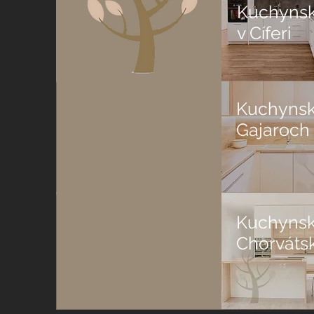
Kuchynsk
v Cíferi
Kuchynská
Gajaroch
Kuchynsk
Chorváts