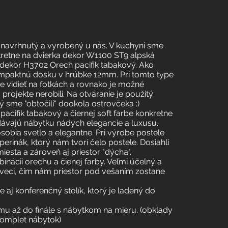
 navrhnutý a vyrobený u nás. V kuchyni sme
nkretne na dvierka dekor W1100 ST9 alpská
e dekor H3702 Orech pacifik tabakový. Ako
ompaktnú dosku v hrúbke 12mm. Pri tomto type
 vidieť na fotkách a rovnako je možné
projekte nerobili. Na otváranie je použitý
rý sme "obtočili" dookola ostrovčeka :)
cifik tabakový a čiernej soft farbe konkretne
dávajú nábytku nádych elegancie a luxusu.
ôsobia svetlo a elegantne. Pri výrobe postele
erinák, ktorý nám tvorí čelo postele. Dosiahli
sta a zároveň aj priestor "dýcha".
nácii orechu a čienej farby. Veľmi účelný a
 veci, čím nám priestor pod vešaním zostane
e aj konferenčný stolík, ktorý je ladený do
mu až do finále s nábytkom na mieru. (obklady
komplet nábytok)