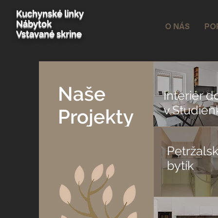
Kuchynské linky
Nábytok
O NÁS
PO
Vstavané skrine
Naše
Interiér 
v Studien
Projekty
Petržals
bytík