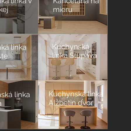
á linka v
Kancelária na
kej
mieru
Kuchynská
ká linka
linka Stupava
šte
Kuchynská linka
ská linka
Alžbetin dvor
a