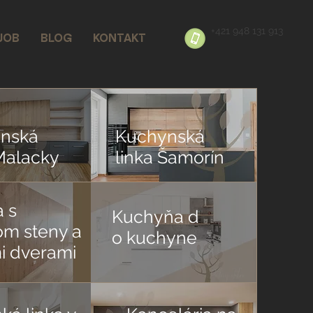
+421 948 131 913
JOB
BLOG
KONTAKT
nská
Kuchynská
Malacky
linka Šamorín
a s
Kuchyňa
d
om steny a
o
kuchyne
i dverami