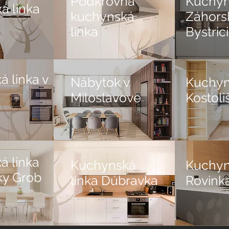
Podkrovná
Kuchynk
á linka
kuchynská
Záhors
linka
Bystrici
 linka v
Nábytok v
Kuchyn
Miloslavove
Kostoli
á linka
Kuchynská
Kuchyn
ky Grob
linka Dúbravka
Rovink