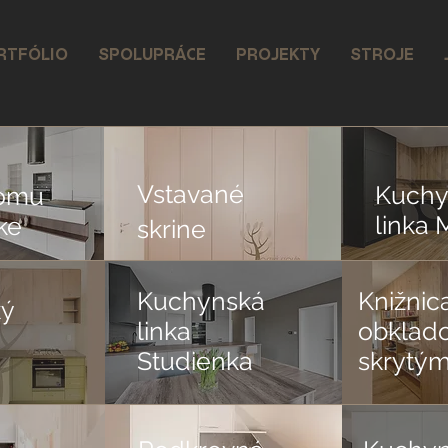
RTFÓLIO
SPOLUPRÁCE
PROJEKTY
STROJE
Vstavané
Kuchy
domu
linka 
ke
skrine
Kuchynská
Knižnic
ký
linka
obklad
Studienka
skrytým