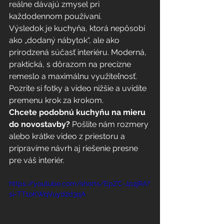
reálne dávajú zmysel pri 
každodennom používaní.
Výsledok je kuchyňa, ktorá nepôsobí 
ako „dodaný nábytok“, ale ako 
prirodzená súčasť interiéru. Moderná, 
praktická, s dôrazom na precízne 
remeslo a maximálnu využiteľnosť.
Pozrite si fotky a video nižšie a uvidíte 
premenu krok za krokom.
Chcete podobnú kuchyňu na mieru 
do novostavby?
 Pošlite nám rozmery 
alebo krátke video z priestoru a 
pripravíme návrh aj riešenie presne 
pre váš interiér.
https://youtube.com/shorts/EpZC-Jp2jRA?
si=TT1oKWqVuyd2d3qA