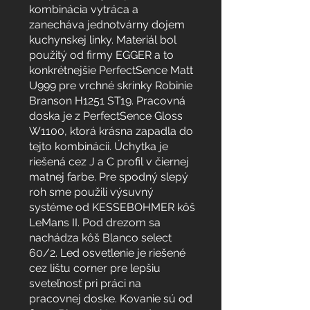
kombinácia vytráca a
zanecháva jednotvárny dojem
kuchynskej linky. Materiál bol
použitý od firmy EGGER a to
konkrétnejšie PerfectSence Matt
U999 pre vrchné skrinky Robinie
Branson H1251 ST19. Pracovná
doska je z PerfectSence Gloss
W1100, ktorá krásna zapadla do
tejto kombinácii. Úchytka je
riešená cez J a C profil v čiernej
matnej farbe. Pre spodný slepý
roh sme použili výsuvný
systéme od KESSEBOHMER kôš
LeMans II. Pod drezom sa
nachádza kôš Blanco select
60/2. Led osvetlenie je riešené
cez lištu corner pre lepšiu
sveteľnosť pri práci na
pracovnej doske. Kovanie sú od